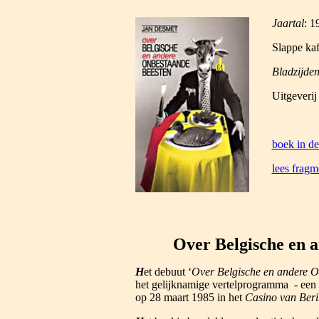
Jaartal
: 1
Slappe kaf
Bladzijde
Uitgeveri
boek in de
lees fragm
Over Belgische en 
H
et debuut ‘
Over Belgische en andere O
het gelijknamige vertelprogramma - een ‘
op 28 maart
1985 in
het
Casino van Ber