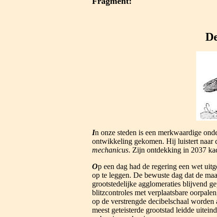
Fragment:
D
I
n onze steden is een merkwaardige onde
ontwikkeling gekomen. Hij luistert naa
mechanicus
. Zijn ontdekking in 2037 kad
O
p een dag had de regering een wet uitg
op te leggen. De bewuste dag dat de maat
grootstedelijke agglomeraties blijvend 
blitzcontroles met verplaatsbare oorpalen
op de verstrengde decibelschaal worden 
meest geteisterde grootstad leidde uitei