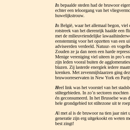
I
n bepaalde steden had de bruwoor eigen
echter een teloorgang van het vliegverm
huwelijkstrouw.
I
n België, waar het allemaal begon, viel
rotstreek van het dierenrijk haalde een 
met de milieuvriendelijke lawaaihinderwe
eenstemmig voor het opzetten van een 
adviseerden verdeeld. Natuur- en vogelb
Zouden ze ja dan neen een harde repres
Menige vereniging viel uiteen in pro’s en
zijn leden vooral buiten de agglomeratie
blazen. Zij lasterde energiek iedere maa
krenken. Met zevenmijlslaarzen ging deze
bruwoorreservaten in New York en Parijs
H
eel link was het voorstel van het stad
stiltegebieden. In zo’n sectoren mochten
én geconsumeerd. In het Brusselse was d
hele grondgebied tot stiltezone uit te roe
A
l met al is de bruwoor na tien jaar nie
generatie zijn erg uitgekookt en weten me
best zingt!