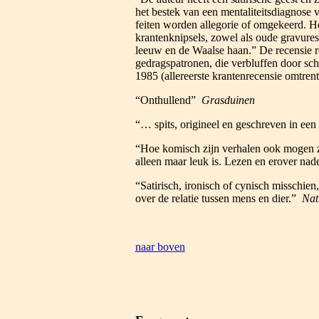
het bestek van een mentaliteitsdiagnose 
feiten worden allegorie of omgekeerd. Het
krantenknipsels, zowel als oude gravure
leeuw en de Waalse haan.” De recensie r
gedragspatronen, die verbluffen door sc
1985 (allereerste krantenrecensie omtre
“Onthullend”
Grasduinen
“… spits, origineel en geschreven in een
“Hoe komisch zijn verhalen ook mogen z
alleen maar leuk is. Lezen en erover na
“Satirisch, ironisch of cynisch misschie
over de relatie tussen mens en dier.”
Nat
naar boven