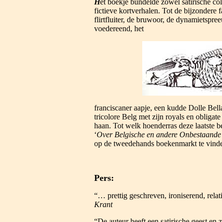
H
et boekje bundelde zowel satirische co
fictieve kortverhalen. Tot de bijzondere
flirtfluiter, de bruwoor, de dynamietspree
voedereend, het
franciscaner aapje, een kudde Dolle Bel
tricolore Belg met zijn royals en obliga
haan. Tot welk hoenderras deze laatste 
‘
Over Belgische en andere Onbestaande
op de tweedehands boekenmarkt te vind
Pers:
“… prettig geschreven, ironiserend, rel
Krant
“De auteur heeft een satirische geest en z