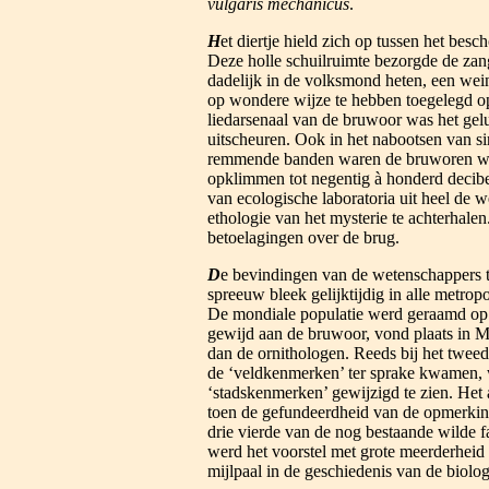
vulgaris mechanicus
.
H
et diertje hield zich op tussen het be
Deze holle schuilruimte bezorgde de zan
dadelijk in de volksmond heten, een wei
op wondere wijze te hebben toegelegd op 
liedarsenaal van de bruwoor was het ge
uitscheuren. Ook in het nabootsen van si
remmende banden waren de bruworen war
opklimmen tot negentig à honderd decibe
van ecologische laboratoria uit heel de 
ethologie van het mysterie te achterhale
betoelagingen over de brug.
D
e bevindingen van de wetenschappers t
spreeuw bleek gelijktijdig in alle metropo
De mondiale populatie werd geraamd op 
gewijd aan de bruwoor, vond plaats in M
dan de ornithologen. Reeds bij het twe
de ‘veldkenmerken’ ter sprake kwamen, 
‘stadskenmerken’ gewijzigd te zien. Het
toen de gefundeerdheid van de opmerking
drie vierde van de nog bestaande wilde fa
werd het voorstel met grote meerderhei
mijlpaal in de geschiedenis van de biolog